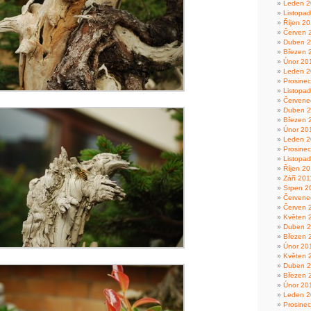
Leden 2
Listopa
Říjen 2
Červen 
Duben 
Březen 
Únor 20
Leden 2
Prosine
Listopa
Červene
Duben 
Březen 
Únor 20
Leden 2
Prosine
Listopa
Říjen 20
Září 201
Srpen 2
Červene
Červen 
Květen 
Duben 2
Březen 
Únor 20
Květen 
Duben 
Březen 
Únor 20
Leden 2
Prosine