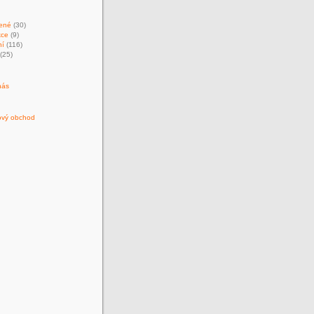
ené
(30)
kce
(9)
ní
(116)
(25)
nás
ový obchod