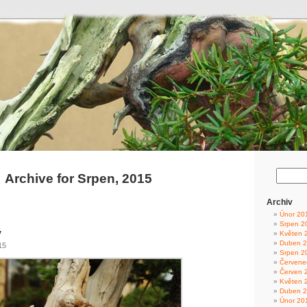
Archive for Srpen, 2015
Archiv
Únor 20
Srpen 2
ý
Květen 
Duben 
15
Srpen 2
Červene
Červen 
Květen 
Duben 
Únor 20