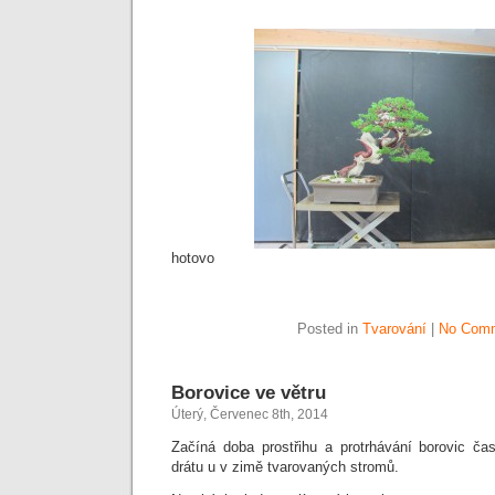
hotovo
Posted in
Tvarování
|
No Comm
Borovice ve větru
Úterý, Červenec 8th, 2014
Začíná doba prostřihu a protrhávání borovic ča
drátu u v zimě tvarovaných stromů.