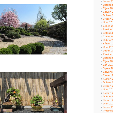
Leden 2
Listopa
Říjen 2
Červen 
Duben 
Březen 
Únor 20
Leden 2
Prosine
Listopa
Červene
Duben 
Březen 
Únor 20
Leden 2
Prosine
Listopa
Říjen 20
Září 201
Srpen 2
Červene
Červen 
Květen 
Duben 2
Březen 
Únor 20
Květen 
Duben 
Březen 
Únor 20
Leden 2
Prosine