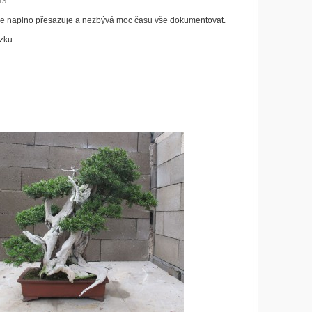
13
se naplno přesazuje a nezbývá moc času vše dokumentovat.
ázku….