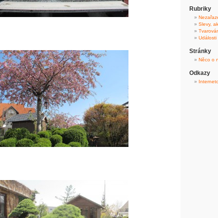
Rubriky
Nezařaz
Slevy, a
Tvarová
Události
Stránky
Něco o 
Odkazy
Internet