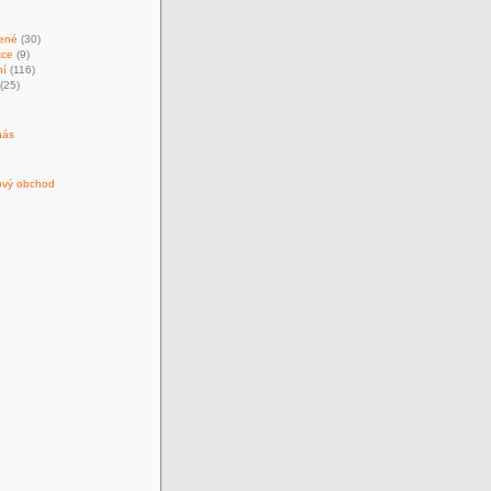
ené
(30)
kce
(9)
ní
(116)
(25)
nás
ový obchod