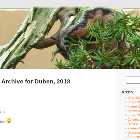
Archive for Duben, 2013
Archiv
Únor 20
Srpen 2
Květen 
Duben 
013
Srpen 2
Červene
radě
Červen 
Květen 
Duben 
Únor 20