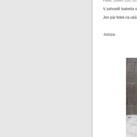
Pátek, Duben 12th, 20
V zahradě Isabelia 
Jen pár fotek na uk
-honza-