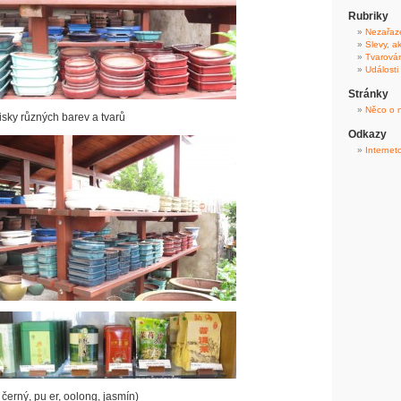
Rubriky
Nezařaz
Slevy, a
Tvarová
Události
Stránky
Něco o 
sky různých barev a tvarů
Odkazy
Internet
 černý, pu er, oolong, jasmín)