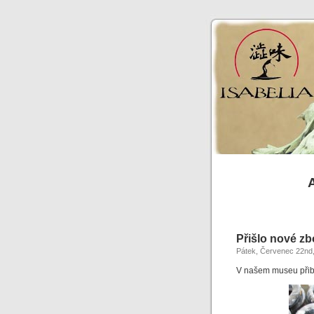
A
Přišlo nové zb
Pátek, Červenec 22nd
V našem museu přiby