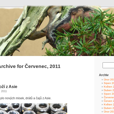
rchive for Červenec, 2011
Archiv
Únor 20
Srpen 2
oží z Asie
Květen 
Duben 
, 2011
Srpen 2
Červene
lo nových misek, drátů a čajů z Asie.
Červen 
Květen 
Duben 
Únor 20