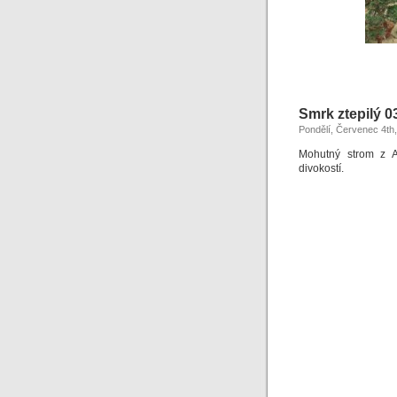
Smrk ztepilý 0
Pondělí, Červenec 4th
Mohutný strom z Al
divokostí.