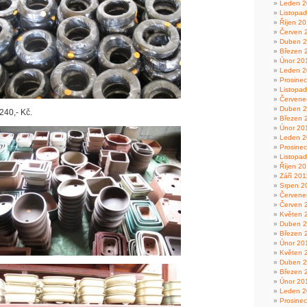
Leden 2
Listopa
Říjen 2
Červen 
Duben 
Březen 
Únor 20
Leden 2
Prosine
Listopa
Červene
Duben 
240,- Kč.
Březen 
Únor 20
Leden 2
Prosine
Listopa
Říjen 20
Září 201
Srpen 2
Červene
Červen 
Květen 
Duben 2
Březen 
Únor 20
Květen 
Duben 
Březen 
Únor 20
Leden 2
Prosine