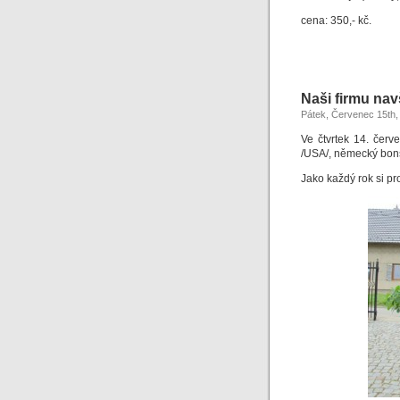
cena: 350,- kč.
Naši firmu navš
Pátek, Červenec 15th,
Ve čtvrtek 14. červ
/USA/, německý bons
Jako každý rok si p