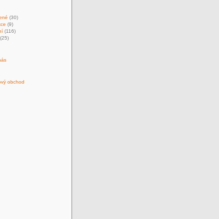
ené
(30)
kce
(9)
ní
(116)
(25)
nás
ový obchod