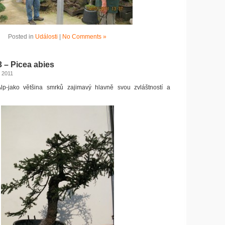
Posted in
Události
|
No Comments »
3 – Picea abies
, 2011
p-jako většina smrků zajimavý hlavně svou zvláštností a