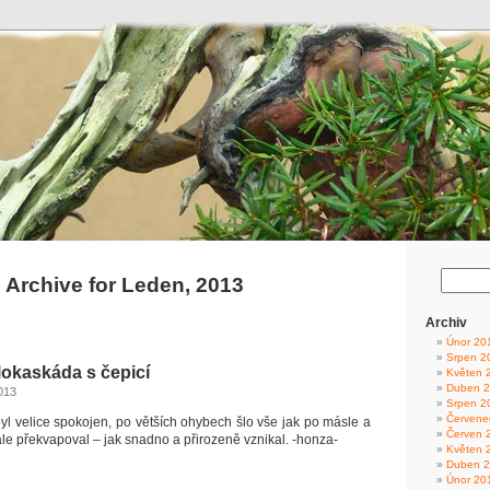
Archive for Leden, 2013
Archiv
Únor 20
Srpen 2
lokaskáda s čepicí
Květen 
Duben 
013
Srpen 2
Červene
yl velice spokojen, po větších ohybech šlo vše jak po másle a
Červen 
le překvapoval – jak snadno a přirozeně vznikal. -honza-
Květen 
Duben 
Únor 20