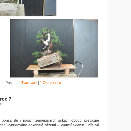
Posted in
Tvarování
|
1 Comment »
roc ?
013
u bonsajistů v našich zeměpisných šířkách období převážně
ení vybudováno dokonalé zázemí – kvalitní skleník + hřejivá