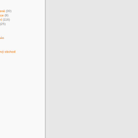
ené
(30)
kce
(9)
ní
(116)
(25)
nás
ový obchod