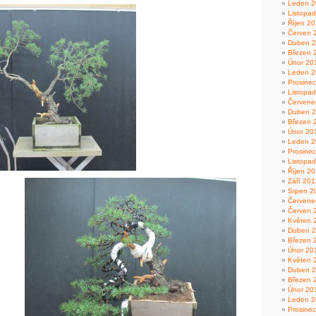
Leden 2
Listopa
Říjen 2
Červen 
Duben 
Březen 
Únor 20
Leden 2
Prosine
Listopa
Červene
Duben 
Březen 
Únor 20
Leden 2
Prosine
Listopa
Říjen 20
Září 201
Srpen 2
Červene
Červen 
Květen 
Duben 2
Březen 
Únor 20
Květen 
Duben 
Březen 
Únor 20
Leden 2
Prosine