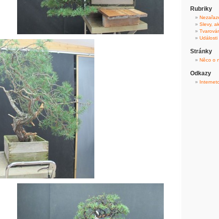
Rubriky
Nezařaz
Slevy, a
Tvarová
Události
Stránky
Něco o 
Odkazy
Internet