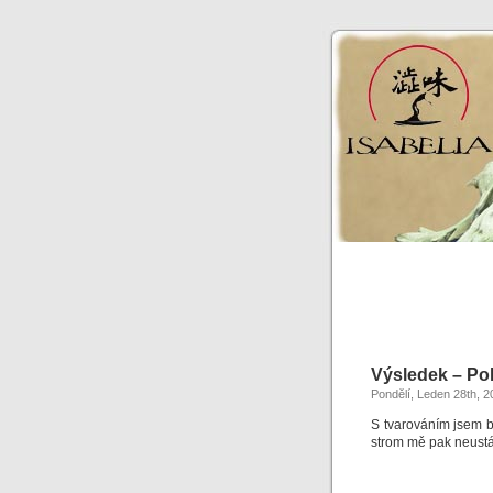
Výsledek – Po
Pondělí, Leden 28th, 2
S tvarováním jsem b
strom mě pak neustá