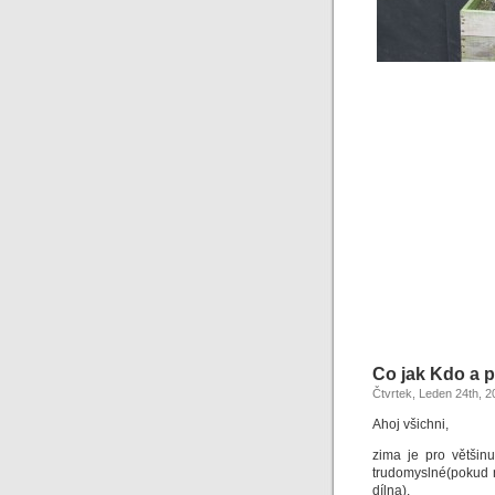
Co jak Kdo a p
Čtvrtek, Leden 24th, 2
Ahoj všichni,
zima je pro většin
trudomyslné(pokud n
dílna).