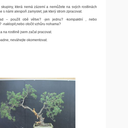
 do skupiny, která nemá zázemí a nemůžete na svých rostlinách
e s námi alespoň zamyslet, jak který strom zpracovat.
pad – použít obě větve? -jen jednu? -kompaktní , nebo
 -naklopit,nebo otočit vzhůru nohama?
a na rostlině jsem začal pracovat.
adne, neváhejte okomentovat.