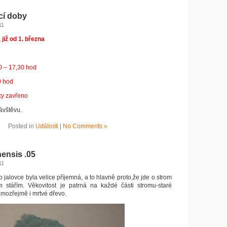
cí doby
11
již od 1. března
0 – 17,30 hod
0 hod
ky zavřeno
ávštěvu.
Posted in
Události
|
No Comments »
ensis .05
11
jalovce byla velice příjemná, a to hlavně proto,že jde o strom
m stářím. Věkovitost je patrná na každé části stromu-staré
amozřejmě i mrtvé dřevo.