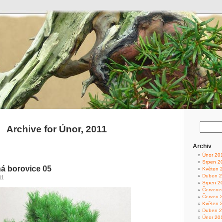
Archive for Únor, 2011
Archiv
Únor 20
Srpen 2
á borovice 05
Květen 
Duben 
11
Srpen 2
Červene
Červen 
Květen 
Duben 
Únor 20