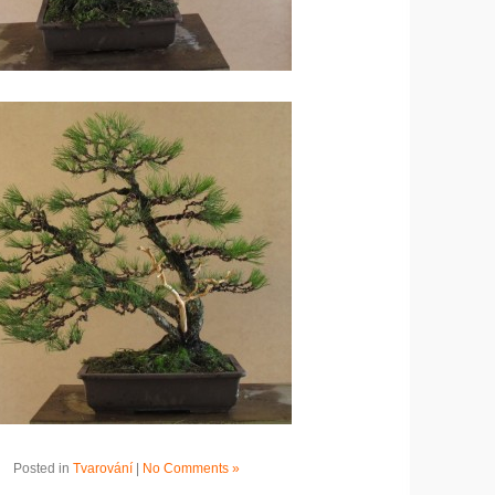
Posted in
Tvarování
|
No Comments »