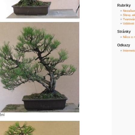
Rubriky
Nezařaz
Slevy, a
Tvarová
Události
Stránky
Něco o 
Odkazy
Internet
ění