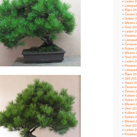
Leden 2
Listopa
Říjen 2
Červen 
Duben 
Březen 
Únor 20
Leden 2
Prosine
Listopa
Červene
Duben 
Březen 
Únor 20
Leden 2
Prosine
Listopa
Říjen 20
Září 201
Srpen 2
Červene
Červen 
Květen 
Duben 2
Březen 
Únor 20
Květen 
Duben 
Březen 
Únor 20
Leden 2
Prosine