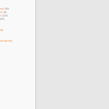
ené
(30)
kce
(9)
ní
(116)
(25)
nás
ový obchod