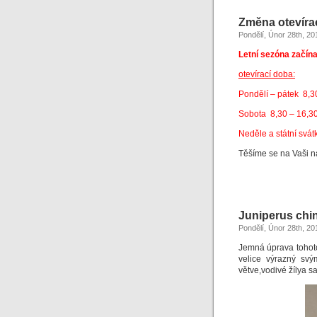
Změna otevíra
Pondělí, Únor 28th, 20
Letní sezóna začína 
otevírací doba:
Pondělí – pátek 8,3
Sobota 8,30 – 16,3
Neděle a státní svát
Těšíme se na Vaši n
Juniperus chin
Pondělí, Únor 28th, 20
Jemná úprava tohoto 
velice výrazný svý
větve,vodivé žílya s