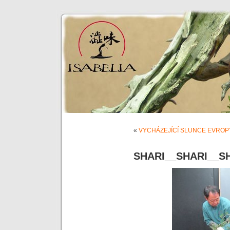
«
VYCHÁZEJÍCÍ SLUNCE EVROP
SHARI__SHARI__S