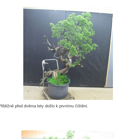
řibližně před dvěma lety došlo k prvnímu čištění.