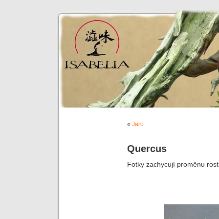
«
Jaro
Quercus
Fotky zachycují proměnu rostl