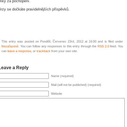
Díky za pochopení.
rzy se dočkáte pravidelnějších příspěvků.
This entry was posted on Pondělí, Červenec 23rd, 2012 at 16:00 and is filed under
Nezařazené
. You can follow any responses to this entry through the
RSS 2.0
feed. You
can
leave a response
, or
trackback
from your own site.
Leave a Reply
Name (required)
Mail (will not be published) (required)
Website