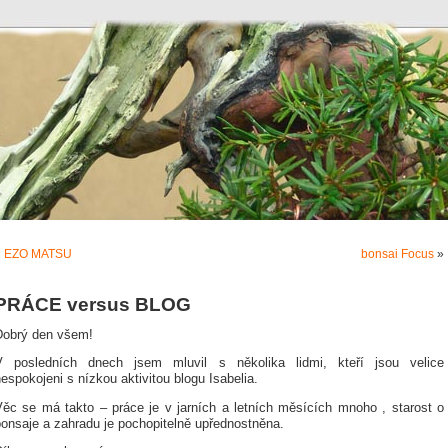
«
EZO MATSU
bonsai Focus
»
PRÁCE versus BLOG
Dobrý den všem!
V posledních dnech jsem mluvil s několika lidmi, kteří jsou velice
espokojeni s nízkou aktivitou blogu Isabelia.
Věc se má takto – práce je v jarních a letních měsících mnoho , starost o
bonsaje a zahradu je pochopitelně upřednostněna.