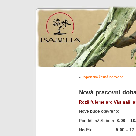
«
Japonská černá borovice
Nová pracovní dob
Rozšiřujeme pro Vás naši p
Nově bude otevřeno:
Pondělí až Sobota:
8:00 – 18
Neděle
9:00 – 17