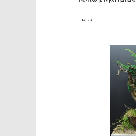
První foto je až po úspěšném
-honza-