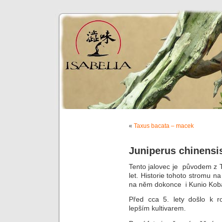
«
Taxus bacata – macek
Juniperus chinens
Tento jalovec je původem z T
let. Historie tohoto stromu n
na něm dokonce i Kunio Koba
Před cca 5. lety došlo k r
lepším kultivarem.