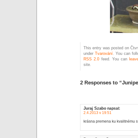
This entry was posted on Čtvrt
under
Tvarování
. You can fol
RSS 2.0
feed. You can
leav
site.
2 Responses to “Junip
Juraj Szabo
napsal:
2.4.2013 v 19:51
krásna premena ku kvalitnému st