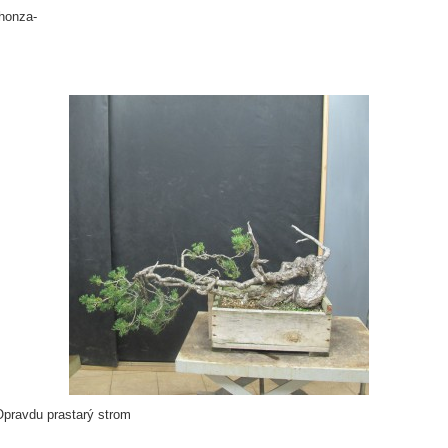
-honza-
Opravdu prastarý strom