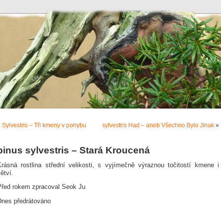
«
Sylvestris – Tři kmeny v pohybu
sylvestris Had – aneb Všechno Bylo Jinak
»
pinus sylvestris – Stará Kroucená
Krásná rostlina střední velikosti, s vyjímečně výraznou točitostí kmene i
ětví.
Před rokem zpracoval Seok Ju
Dnes předrátováno